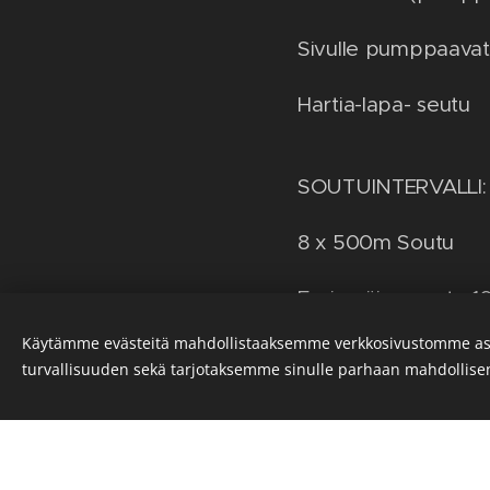
Sivulle pumppaava
Hartia-lapa- seutu
SOUTUINTERVALLI
8 x 500m Soutu
Ensinmäinen veto 10
Käytämme evästeitä mahdollistaaksemme verkkosivustomme as
1:30 min palautus ved
turvallisuuden sekä tarjotaksemme sinulle parhaan mahdollis
muistiin.
1A MAASTAVETO 4 X 