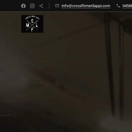
info@crossfitmerilappi.com
0458