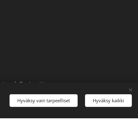
eto +/- 5sekunttia.
 niin saat ajat
Hyväksy vain tarpeelliset
Hyväksy kaikki