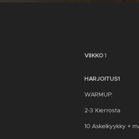
VIIKKO
1
HARJOITUS1
WARMUP:
2-3 Kierrosta
10 Askelkyykky + m