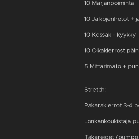
10 Marjanpoiminta
10 Jalkojenhetot + 
10 Kossak - kyykky
10 Olkakierrost päi
5 Mittarimato + pu
Stretch:
Pakarakierrot 3-4 p
Lonkankoukistaja p
Takareidet (pumpp