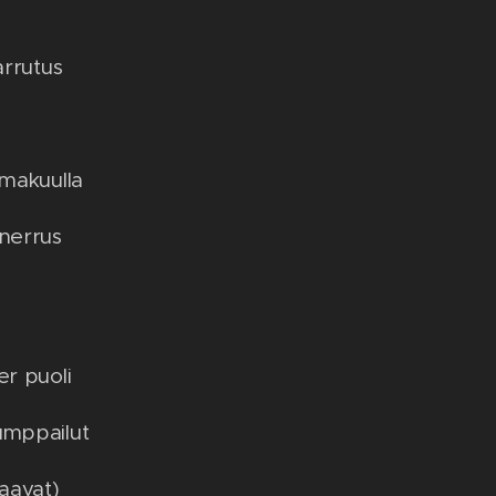
jarrutus
nmakuulla
nnerrus
er puoli
umppailut
aavat)