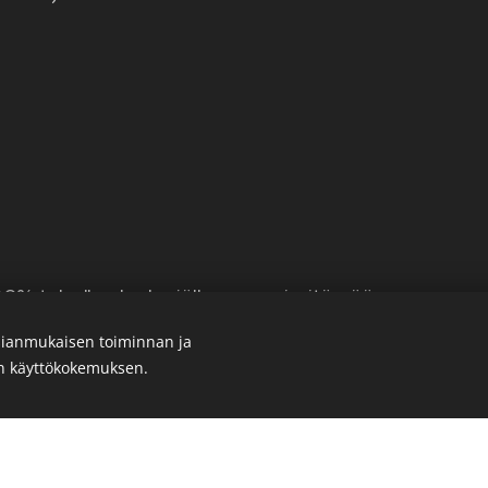
t
:
0% teholla. Jonka jälkeen pyri pitämään seraava v
ianmukaisen toiminnan ja
on jälkeen. Aseta laitteesta intervalli asetus päälle
en käyttökokemuksen.
6-8 (samalla kuormalla kaikki)