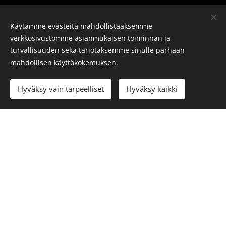
Käytämme evästeitä mahdollistaaksemme
verkkosivustomme asianmukaisen toiminnan ja
turvallisuuden sekä tarjotaksemme sinulle parhaan
mahdollisen käyttökokemuksen.
Hyväksy vain tarpeelliset
Hyväksy kaikki
CROSSFIT MERI-LAPPI, TEOLLISUUSKYLÄNRAITTI 38,